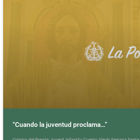
“Cuando la juventud proclama…”
Crónica del Pregón Juvenil, Infantil y Cuento Alevín Semana Santa