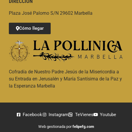
DIRECCIÓN
Plaza José Palomo S/N 29602 Marbella
Cómo llegar
Cofradía de Nuestro Padre Jesús de la Misericordia a
su Entrada en Jerusalén y María Santísima de la Paz y
la Esperanza Marbella
Facebook
Instagram
TeVienes
Youtube
Web gestionada por
felipefg.com